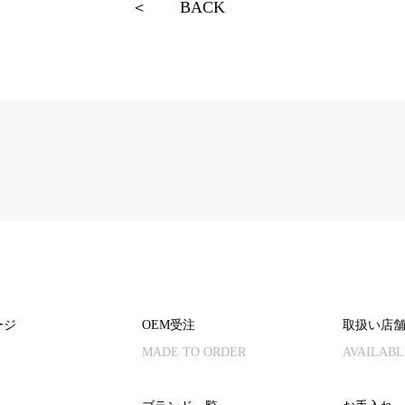
＜
BACK
ージ
OEM受注
取扱い店
MADE TO ORDER
AVAILABL