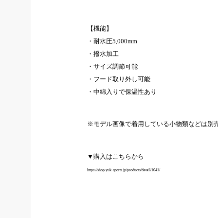
【機能】
・耐水圧5,000mm
・撥水加工
・サイズ調節可能
・フード取り外し可能
・中綿入りで保温性あり
※モデル画像で着用している小物類などは別
▼購入はこちらから
https://shop.yuk-sports.jp/products/detail/1041/