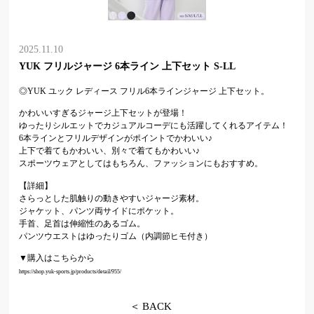
2025.11.10
YUK フリルジャージ 6本ライン 上下セット S-LL
◎YUK ユック レディース フリル6本ラインジャージ 上下セット。
かわいいすぎるジャージ上下セットが登場！
ゆったりシルエットでカジュアルコーデにも活躍してくれるアイテム！
6本ラインとフリルデザインがポイントでかわいい♪
上下で着てもかわいい、別々で着てもかわいい♪
スポーツウェアとしてはもちろん、ファッションにもおすすめ。
【詳細】
さらっとした肌触りの動きやすいジャージ素材。
ジャケット、パンツ両サイドにポケット。
手首、足首は伸縮性のあるゴム。
パンツウエストはゆったりゴム（内調節ヒモ付き）
▼購入はこちらから
https://shop.yuk-sports.jp/products/detail/955/
＜
BACK